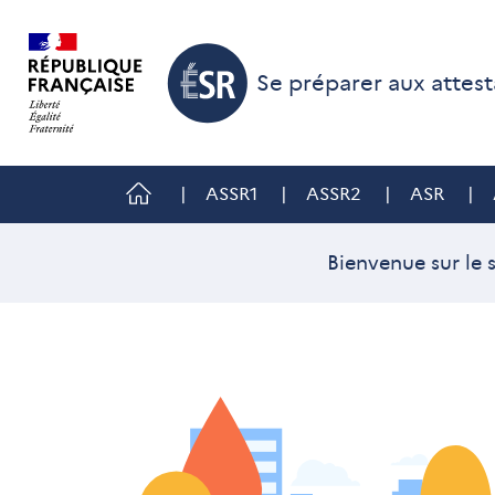
Aller au menu
Aller au contenu
Se préparer aux attest
Accéder à la rubrique introduction
ASSR1
ASSR2
ASR
Bienvenue sur le 